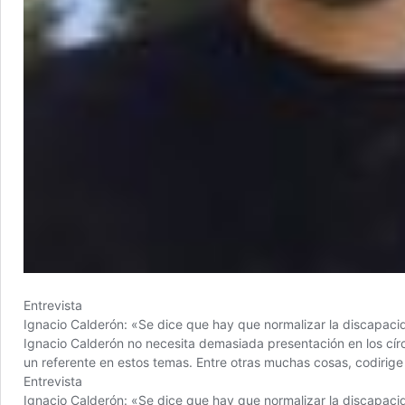
Entrevista
Ignacio Calderón: «Se dice que hay que normalizar la discapaci
Ignacio Calderón no necesita demasiada presentación en los círc
un referente en estos temas. Entre otras muchas cosas, codirige
Entrevista
Ignacio Calderón: «Se dice que hay que normalizar la discapaci