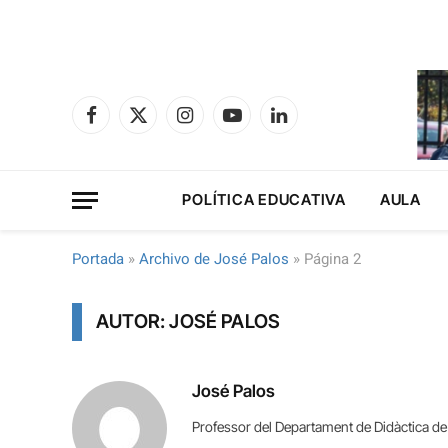
Facebook
X
Instagram
YouTube
LinkedIn
(Twitter)
POLÍTICA EDUCATIVA
AULA
Portada
»
Archivo de José Palos
»
Página 2
AUTOR: JOSÉ PALOS
José Palos
Professor del Departament de Didàctica de 