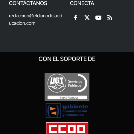
CONTÁCTANOS
CONECTA
redaccion@eldiariodelaed
Facebook
X
YouTube
RSS
ucacion.com
(Twitter)
CON EL SOPORTE DE