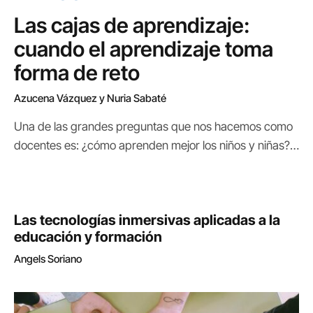
Las cajas de aprendizaje:
cuando el aprendizaje toma
forma de reto
Azucena Vázquez y Nuria Sabaté
Una de las grandes preguntas que nos hacemos como
docentes es: ¿cómo aprenden mejor los niños y niñas?
La investigación en neurociencia y educación nos da
pistas: aprendemos de manera más profunda cuando la
experiencia despierta la emoción, cuando estamos
Las tecnologías inmersivas aplicadas a la
motivados y cuando el conocimiento se vincula a un
educación y formación
contexto…
Angels Soriano