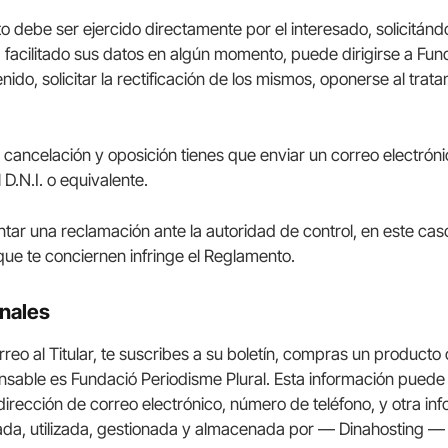
o debe ser ejercido directamente por el interesado, solicitándol
a facilitado sus datos en algún momento, puede dirigirse a Fun
o, solicitar la rectificación de los mismos, oponerse al tratami
n, cancelación y oposición tienes que enviar un correo electró
D.N.I. o equivalente.
sentar una reclamación ante la autoridad de control, en este ca
que te conciernen infringe el Reglamento.
onales
o al Titular, te suscribes a su boletín, compras un producto o
onsable es Fundació Periodisme Plural. Esta información puede
 dirección de correo electrónico, número de teléfono, y otra info
ada, utilizada, gestionada y almacenada por — Dinahosting —