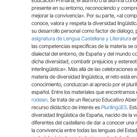
Educación Primaria, el alumno o la alumna conoce
presente en su entorno, reconociendo y compre
mejorar la convivencia». Por su parte, «al comp
conoce, valora y respeta la diversidad lingüísti
su desarrollo personal como factor de diálogo, p
asignatura de Lengua Castellana y Literatura
en
las competencias específicas de la materia se or
dialectal del entorno, de España y del mundo co
dicha diversidad, combatir prejuicios y estereotip
interlingüística». Más allá de las celebraciones
materia de diversidad lingüística, el reto está e
conocimiento, conduzcan al aprecio por el plur
español. Entre los materiales que encontramos 
rodean
. Se trata de un Recurso Educativo Abie
recurso didáctico de interés es
PlurilingüES
. Es
diversidad lingüística de España, nacido de l
diferentes del castellano de dar a conocer una 
la convivencia entre todas las lenguas del Esta