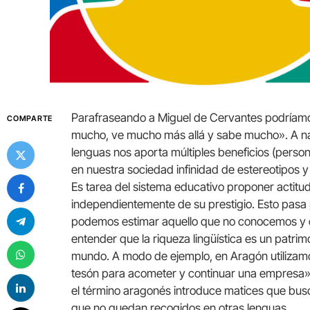
Parafraseando a Miguel de Cervantes podríamo
COMPARTE
mucho, ve mucho más allá y sabe mucho». A nad
lenguas nos aporta múltiples beneficios (person
en nuestra sociedad infinidad de estereotipos y 
Es tarea del sistema educativo proponer actitud
independientemente de su prestigio. Esto pasa 
podemos estimar aquello que no conocemos y q
entender que la riqueza lingüística es un patri
mundo. A modo de ejemplo, en Aragón utilizam
tesón
para
acometer
y
continuar
una
empresa
»
el término aragonés introduce matices que bus
que no quedan recogidos en otras lenguas.