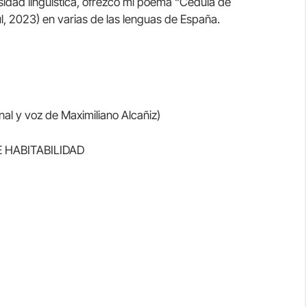
ersidad lingüística, ofrezco mi poema “Cédula de
ul, 2023) en varias de las lenguas de España.
nal y voz de Maximiliano Alcañiz)
 HABITABILIDAD