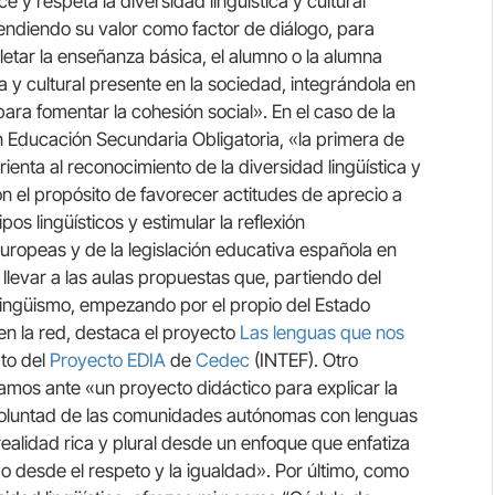
 y respeta la diversidad lingüística y cultural
ndiendo su valor como factor de diálogo, para
letar la enseñanza básica, el alumno o la alumna
ca y cultural presente en la sociedad, integrándola en
ara fomentar la cohesión social». En el caso de la
 Educación Secundaria Obligatoria, «la primera de
ienta al reconocimiento de la diversidad lingüística y
n el propósito de favorecer actitudes de aprecio a
os lingüísticos y estimular la reflexión
 europeas y de la legislación educativa española en
n llevar a las aulas propuestas que, partiendo del
ilingüismo, empezando por el propio del Estado
en la red, destaca el proyecto
Las lenguas que nos
rto del
Proyecto EDIA
de
Cedec
(INTEF). Otro
tamos ante «un proyecto didáctico para explicar la
a voluntad de las comunidades autónomas con lenguas
realidad rica y plural desde un enfoque que enfatiza
do desde el respeto y la igualdad». Por último, como