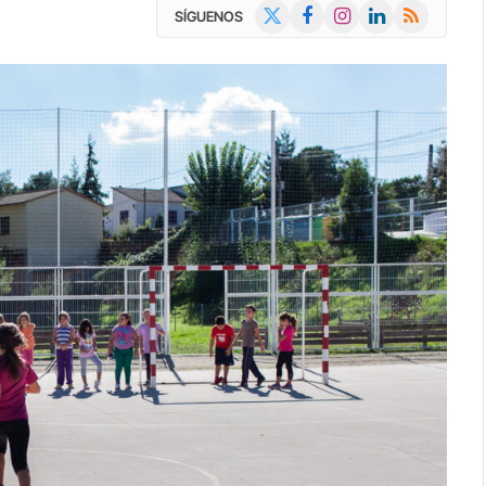
X
Facebook
Instagram
LinkedIn
RSS
SÍGUENOS
(Twitter)