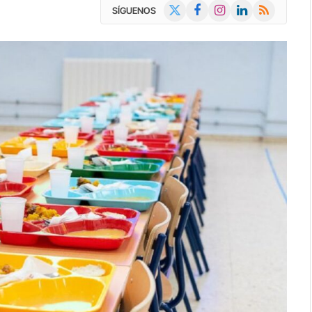
X
Facebook
Instagram
LinkedIn
RSS
SÍGUENOS
(Twitter)