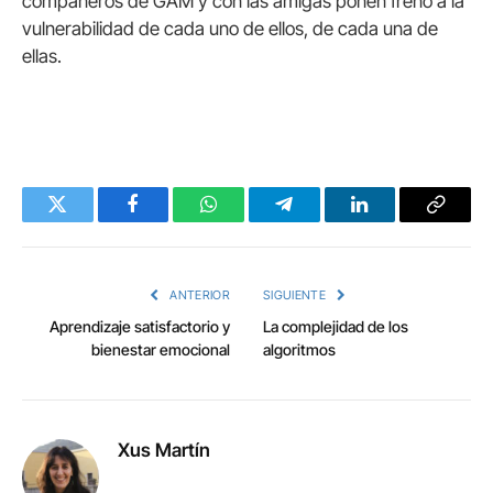
compañeros de GAM y con las amigas ponen freno a la
vulnerabilidad de cada uno de ellos, de cada una de
ellas.
Twitter
Facebook
WhatsApp
Telegram
LinkedIn
Copy
Link
ANTERIOR
SIGUIENTE
Aprendizaje satisfactorio y
La complejidad de los
bienestar emocional
algoritmos
Xus Martín