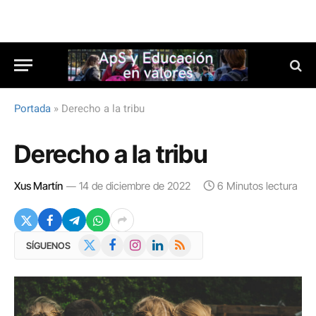
Portada
»
Derecho a la tribu
Derecho a la tribu
Xus Martín
14 de diciembre de 2022
6 Minutos lectura
X
Facebook
Instagram
LinkedIn
RSS
SÍGUENOS
(Twitter)