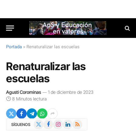
Portada
»
Renaturalizar las escuelas
Renaturalizar las
escuelas
Agustí Corominas
1 de diciembre de 2023
8 Minutos lectura
X
Facebook
Instagram
LinkedIn
RSS
SÍGUENOS
(Twitter)