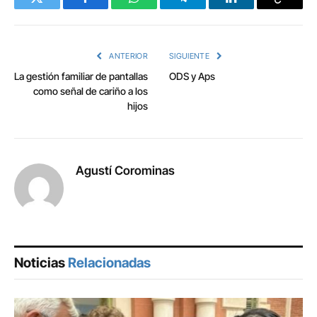
Twitter
Facebook
WhatsApp
Telegram
LinkedIn
Copy
Link
ANTERIOR
SIGUIENTE
La gestión familiar de pantallas
ODS y Aps
como señal de cariño a los
hijos
Agustí Corominas
Noticias
Relacionadas