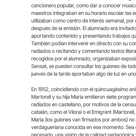
cancionero popular, como dar a conocer música 
maestros integraban en su horario escolar las e
utilizaban como centro de interés semanal, por
después de la emisión. El alumnado era invitado
aportando contenido y presentando trabajos qu
También podían intervenir en directo con su co
radiados o recitando y comentando textos litera
recogidos por el alumnado, organizaban exposic
Sensat, se pueden consultar los guiones de to
jueves de la tarde aportaban algo de luz en uno
En 1952, coincidiendo con el quincuagésimo ani
Martorell y su hija Maria emitieron siete progr
radiados en castellano, por motivos de la cens
catalán, como el Vilorai o el Emigrant (Martorell
Maria (los guiones van firmados por ambos) no 
verdagueriana conocida en ese momento. Sea com
necesario, una visión de la calidad pedagógica y 