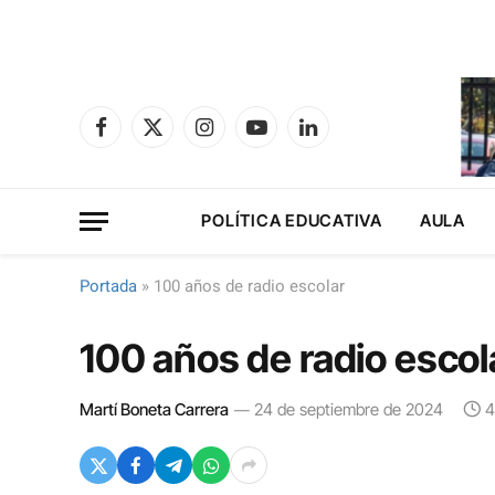
Facebook
X
Instagram
YouTube
LinkedIn
(Twitter)
POLÍTICA EDUCATIVA
AULA
Portada
»
100 años de radio escolar
100 años de radio escol
Martí Boneta Carrera
24 de septiembre de 2024
4