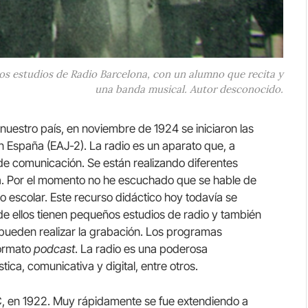
 los estudios de Radio Barcelona, con un alumno que recita y
una banda musical. Autor desconocido.
 nuestro país, en noviembre de 1924 se iniciaron las
n España (EAJ-2). La radio es un aparato que, a
de comunicación. Se están realizando diferentes
. Por el momento no he escuchado que se hable de
o escolar. Este recurso didáctico hoy todavía se
 de ellos tienen pequeños estudios de radio y también
pueden realizar la grabación. Los programas
formato
podcast
. La radio es una poderosa
ica, comunicativa y digital, entre otros.
BC, en 1922. Muy rápidamente se fue extendiendo a