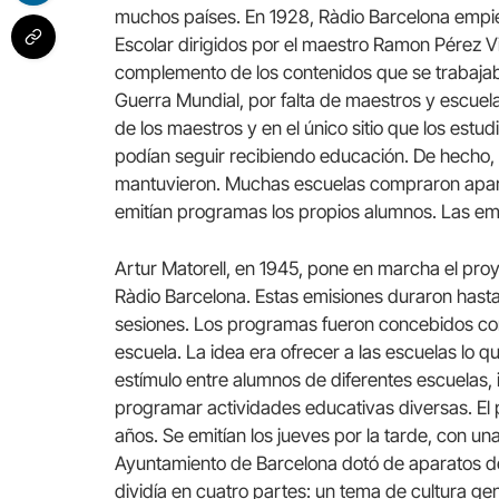
muchos países. En 1928, Ràdio Barcelona empie
Escolar dirigidos por el maestro Ramon Pérez V
complemento de los contenidos que se trabajab
Guerra Mundial, por falta de maestros y escuela
de los maestros y en el único sitio que los estu
podían seguir recibiendo educación. De hecho, 
mantuvieron. Muchas escuelas compraron apar
emitían programas los propios alumnos. Las em
Artur Matorell, en 1945, pone en marcha el pro
Ràdio Barcelona. Estas emisiones duraron hasta
sesiones. Los programas fueron concebidos co
escuela. La idea era ofrecer a las escuelas lo q
estímulo entre alumnos de diferentes escuelas, 
programar actividades educativas diversas. El 
años. Se emitían los jueves por la tarde, con un
Ayuntamiento de Barcelona dotó de aparatos de
dividía en cuatro partes: un tema de cultura gen