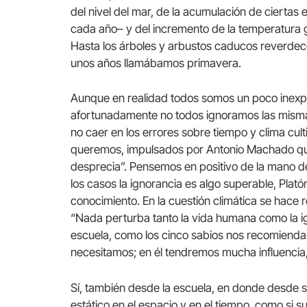
del nivel del mar, de la acumulación de ciertas 
cada año– y del incremento de la temperatura gl
Hasta los árboles y arbustos caducos reverdec
unos años llamábamos primavera.
Aunque en realidad todos somos un poco inexper
afortunadamente no todos ignoramos las mismas
no caer en los errores sobre tiempo y clima cult
queremos, impulsados por Antonio Machado que
desprecia”. Pensemos en positivo de la mano d
los casos la ignorancia es algo superable, Pla
conocimiento. En la cuestión climática se hace r
“Nada perturba tanto la vida humana como la ig
escuela, como los cinco sabios nos recomienda
necesitamos; en él tendremos mucha influencia,
Sí, también desde la escuela, en donde desde s
estático en el espacio y en el tiempo, como si s