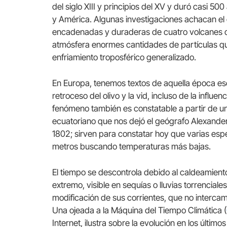
del siglo XIII y principios del XV y duró casi 5
y América. Algunas investigaciones achacan el
encadenadas y duraderas de cuatro volcanes de
atmósfera enormes cantidades de partículas que
enfriamiento troposférico generalizado.
En Europa, tenemos textos de aquella época esc
retroceso del olivo y la vid, incluso de la influe
fenómeno también es constatable a partir de u
ecuatoriano que nos dejó el geógrafo Alexande
1802; sirven para constatar hoy que varias esp
metros buscando temperaturas más bajas.
El tiempo se descontrola debido al caldeamiento
extremo, visible en sequías o lluvias torrenciale
modificación de sus corrientes, que no intercamb
Una ojeada a la Máquina del Tiempo Climática (
Internet, ilustra sobre la evolución en los últim