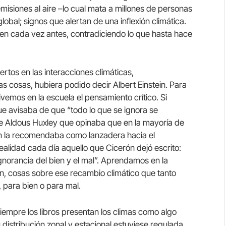
emisiones al aire –lo cual mata a millones de personas
obal; signos que alertan de una inflexión climática.
en cada vez antes, contradiciendo lo que hasta hace
tos en las interacciones climáticas,
 cosas, hubiera podido decir Albert Einstein. Para
ivemos en la escuela el pensamiento crítico. Si
 avisaba de que “todo lo que se ignora se
e Aldous Huxley que opinaba que en la mayoría de
tón la recomendaba como lanzadera hacia el
ealidad cada día aquello que Cicerón dejó escrito:
norancia del bien y el mal”. Aprendamos en la
n, cosas sobre ese recambio climático que tanto
 para bien o para mal.
iempre los libros presentan los climas como algo
u distribución zonal y estacional estuviese regulada