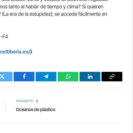
s tanto al hablar de tiempo y clima? Si quieren
d
(La era de la estupidez); se accede fácilmente en
C-F4
eltiberia.es/
)
Twitter
Facebook
Telegram
WhatsApp
LinkedIn
Copy
Link
SIGUIENTE
Océanos de plástico