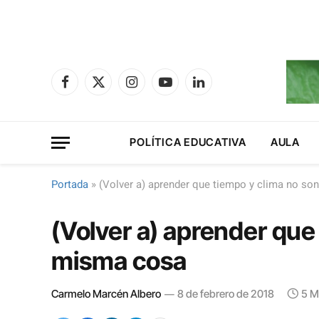
Facebook
X
Instagram
YouTube
LinkedIn
(Twitter)
POLÍTICA EDUCATIVA
AULA
Portada
»
(Volver a) aprender que tiempo y clima no so
(Volver a) aprender que
misma cosa
Carmelo Marcén Albero
8 de febrero de 2018
5 M