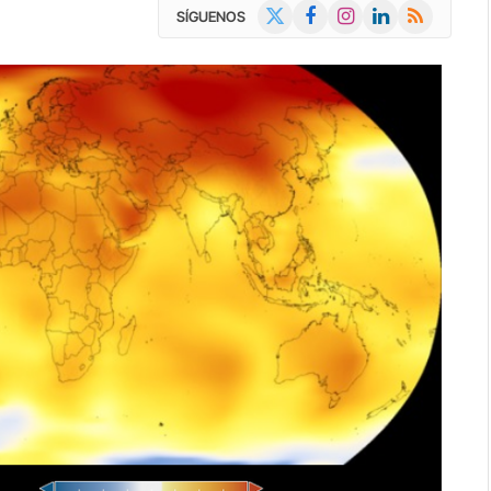
X
Facebook
Instagram
LinkedIn
RSS
SÍGUENOS
(Twitter)