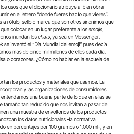
los usos que el diccionario atribuye al bien obrar
sumir en el letrero “donde fueres haz lo que vieres”.
 a rótulo, sello o marca que son otros sinónimos que
que colocar en un lugar preferente a los
emojis
,
conos inundan los
chats
, ya sea en Messenger,
 se inventó el “Día Mundial del emoji” pues decía
os más de cinco mil millones de ellos cada día.
 risa o corazones. ¿Cómo no hablar en la escuela de
ortan los productos y materiales que usamos. La
s incorporan y las organizaciones de consumidores
 entendamos una buena parte de lo que en ellas se
 de tamaño tan reducido que nos invitan a pasar de
inen una muestra de envoltorios de los productos
ozcan los datos nutricionales -la normativa
ado en porcentajes por 100 gramos o 1.000 ml-, y en