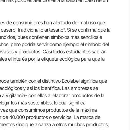
en las posibles afecciones a la salud en caso de un
nes de consumidores han alertado del mal uso que
 casero, tradicional o artesano”. Si se confirma que la
ncidos, pues contienen símbolos más sencillos e
os, pero podría servir como ejemplo el símbolo del
envases y productos. Casi todos estudiantes sabrán
es el interés por la etiqueta ecológica para que la
oce también con el distintivo Ecolabel significa que
ecológicos y así los identifica. Las empresas se
a vigilancia- con ellos al elaborar productos de la
ir los más sostenibles, lo cual significa
a vez que consumimos productos de la máxima
or de 40.000 productos o servicios. La marca de
limentos sino que alcanza a otros muchos productos,