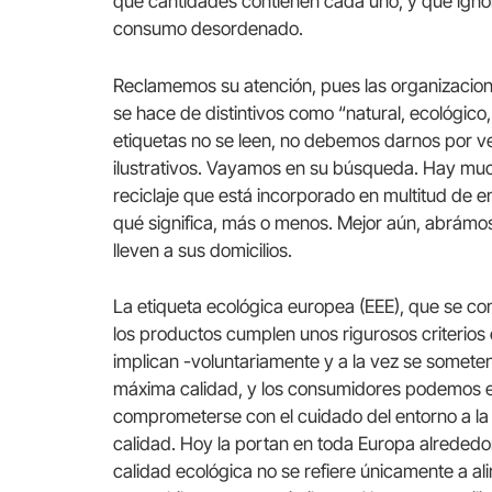
qué cantidades contienen cada uno, y que ignor
consumo desordenado.
Reclamemos su atención, pues las organizacio
se hace de distintivos como “natural, ecológico,
etiquetas no se leen, no debemos darnos por ve
ilustrativos. Vayamos en su búsqueda. Hay much
reciclaje que está incorporado en multitud de 
qué significa, más o menos. Mejor aún, abrámosl
lleven a sus domicilios.
La etiqueta ecológica europea (EEE), que se con
los productos cumplen unos rigurosos criterios 
implican -voluntariamente y a la vez se someten 
máxima calidad, y los consumidores podemos eleg
comprometerse con el cuidado del entorno a l
calidad. Hoy la portan en toda Europa alreded
calidad ecológica no se refiere únicamente a a