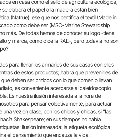
zados en casa como el sello de agricultura ecológica,
 se elabora el papel o la madera están bien
ca (Natrue), ese que nos certifica el textil (Made in
 pescado como debe ser (MSC-Marine Stewardship
uno más. De todas hemos de conocer su logo -tiene
sello y marca, como dice la RAE-, pero todavía no son
mpo?
os para llenar los armarios de sus casas con ellos
ontras de estos productos; habrá que prevenirles de
que deben ser críticos con lo que comen o llevan
diato, es conveniente acercarse al caleidoscopio
e. Es nuestra ilusión interesada a la hora de
 nosotros para pensar colectivamente, para actuar
na vez en clase, con los chicos y chicas, si “las
o hacía Shakespeare; en sus tiempos no había
quetas. Ilusión interesada: la etiqueta ecológica
ina el pensamiento que encauza la vida.