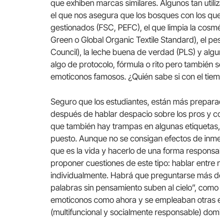
que exhiben marcas similares. Algunos tan utili
el que nos asegura que los bosques con los que
gestionados (FSC, PEFC), el que limpia la cosméti
Green o Global Organic Textile Standard), el
Council), la leche buena de verdad (PLS) y alg
algo de protocolo, fórmula o rito pero también 
emoticonos famosos. ¿Quién sabe si con el tie
Seguro que los estudiantes, están más preparad
después de hablar despacio sobre los pros y c
que también hay trampas en algunas etiquetas, 
puesto. Aunque no se consigan efectos de inme
que es la vida y hacerlo de una forma responsabl
proponer cuestiones de este tipo: hablar entre
individualmente. Habrá que preguntarse más de u
palabras sin pensamiento suben al cielo”, com
emoticonos como ahora y se empleaban otras eti
(multifuncional y socialmente responsable) dom