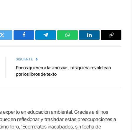
Twitter
Facebook
Telegram
WhatsApp
LinkedIn
Copy
Link
SIGUIENTE
Pocos quieren a las moscas, ni siquiera revolotean
por los libros de texto
es experto en educación ambiental. Gracias a él nos
ueden reflexionar y trasladar estas preocupaciones a
imo libro, 'Ecorrelatos inacabados, sin fecha de