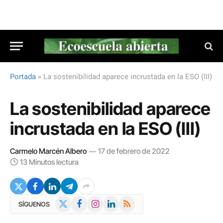
Portada
»
La sostenibilidad aparece incrustada en la ESO (III)
La sostenibilidad aparece
incrustada en la ESO (III)
Carmelo Marcén Albero
17 de febrero de 2022
13 Minutos lectura
X
Facebook
Instagram
LinkedIn
RSS
SÍGUENOS
(Twitter)