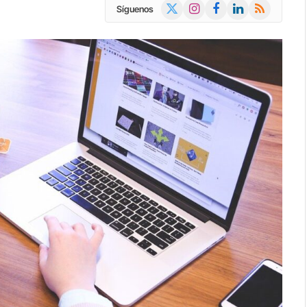
X
Instagram
Facebook
LinkedIn
RSS
Síguenos
(Twitter)