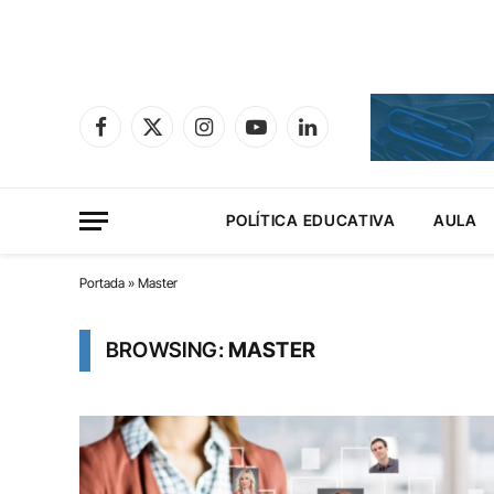
Facebook
X
Instagram
YouTube
LinkedIn
(Twitter)
POLÍTICA EDUCATIVA
AULA
Portada
»
Master
BROWSING:
MASTER