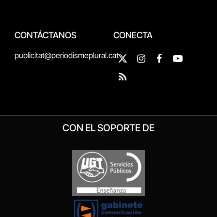
CONTÁCTANOS
CONECTA
publicitat@periodismeplural.cat
X
Instagram
Facebook
YouTube
(Twitter)
RSS
CON EL SOPORTE DE