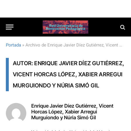
Portada
»
Archivo de Enrique Javier Díez Gutiérrez, Vicent Horcas López, Xabier Arregui Murguiondo y Núria Simó Gil
AUTOR: ENRIQUE JAVIER DÍEZ GUTIÉRREZ,
VICENT HORCAS LÓPEZ, XABIER ARREGUI
MURGUIONDO Y NÚRIA SIMÓ GIL
Enrique Javier Díez Gutiérrez, Vicent
Horcas López, Xabier Arregui
Murguiondo y Núria Simó Gil