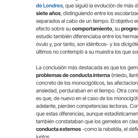
de Londres
, que siguió la evolución de más 
siete años
, distinguiendo entre los escolariz
separados al cabo de un tiempo. El objetivo e
efecto sobre su
comportamiento
, su
progre
estudio también diferenciaba entre los herm
óvulo y, por tanto, son idénticos- y los dicigó
últimos no contempló a su muestra los que so
La conclusión más destacada es que los geme
problemas de conducta interna
(miedo, llan
concreto de los monocigóticos, las afectacione
ansiedad, perduraban en el tiempo. Otra con
es que, de nuevo en el caso de los monocigó
adelante, pierden competencias lectoras. Con 
que estas diferencias, aunque estadísticament
también constataban que los gemelos en clas
conducta externos
-como la rebeldía, el défi
juntos.