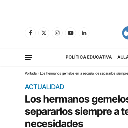
Facebook
X
Instagram
YouTube
LinkedIn
(Twitter)
POLÍTICA EDUCATIVA
AUL
Portada
»
Los hermanos gemelos en la escuela: de separarlos siempre
ACTUALIDAD
Los hermanos gemelos 
separarlos siempre a t
necesidades