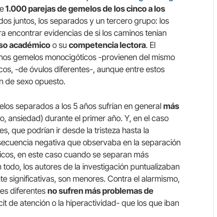
de
1.000 parejas de gemelos de los cinco a los
ados juntos, los separados y un tercero grupo: los
ra encontrar evidencias de si los caminos tenían
so académico
o su
competencia lectora
. El
anos gemelos monocigóticos -provienen del mismo
ticos, -de óvulos diferentes-, aunque entre estos
n de sexo opuesto.
los separados a los 5 años sufrían en general
más
to, ansiedad) durante el primer año. Y, en el caso
s, que podrían ir desde la tristeza hasta la
secuencia negativa que observaba en la separación
ticos, en este caso cuando se separan más
todo, los autores de la investigación puntualizaban
e significativas, son menores. Contra el alarmismo,
es diferentes
no sufren más problemas de
cit de atención o la hiperactividad- que los que iban