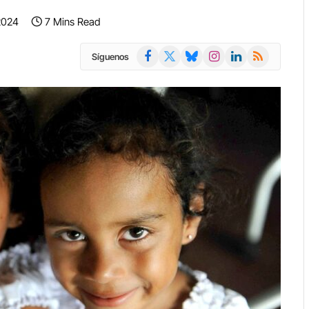
2024
7 Mins Read
Facebook
X
Bluesky
Instagram
LinkedIn
RSS
Síguenos
(Twitter)