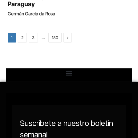
Paraguay
Germán García da Rosa
Next
…
1
2
3
180