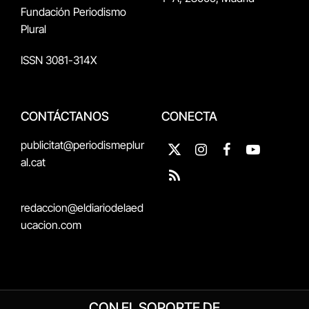
Fundación Periodismo
Plural
ISSN 3081-314X
CONTÁCTANOS
CONECTA
publicitat@periodismeplur
X
Instagram
Facebook
YouTube
al.cat
(Twitter)
RSS
redaccion@eldiariodelaed
ucacion.com
CON EL SOPORTE DE