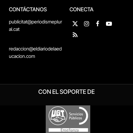
CONTÁCTANOS
CONECTA
publicitat@periodismeplur
X
Instagram
Facebook
YouTube
al.cat
(Twitter)
RSS
redaccion@eldiariodelaed
ucacion.com
CON EL SOPORTE DE