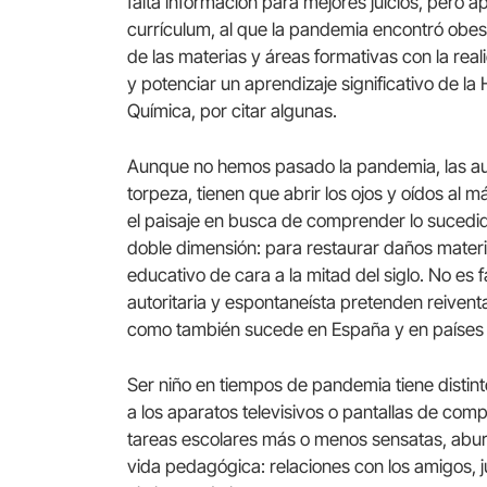
falta información para mejores juicios, pero 
currículum, al que la pandemia encontró obes
de las materias y áreas formativas con la real
y potenciar un aprendizaje significativo de la H
Química, por citar algunas.
Aunque no hemos pasado la pandemia, las au
torpeza, tienen que abrir los ojos y oídos al
el paisaje en busca de comprender lo sucedido
doble dimensión: para restaurar daños material
educativo de cara a la mitad del siglo. No es fá
autoritaria y espontaneísta pretenden reivent
como también sucede en España y en países 
Ser niño en tiempos de pandemia tiene distint
a los aparatos televisivos o pantallas de com
tareas escolares más o menos sensatas, abur
vida pedagógica: relaciones con los amigos, 