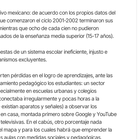
ativo mexicano: de acuerdo con los propios datos del
 que comenzaron el ciclo 2001-2002 terminaron sus
, mientras que ocho de cada cien no pudieron
sados de la enseñanza media superior (15-17 años).
stas de un sistema escolar ineficiente, injusto e
canismos excluyentes.
rten pérdidas en el logro de aprendizajes, ante las
inamiento pedagógico los estudiantes: un sector
ecialmente en escuelas urbanas y colegios
conectaba irregularmente y pocas horas a la
 existían aparatos y señales) a observar los
e en casa, montada primero sobre Google y YouTube
levisivas. En el cabús, otro porcentaje nada
el mapa y para los cuales habrá que emprender la
as aulas con medidas sociales y pedagógicas.