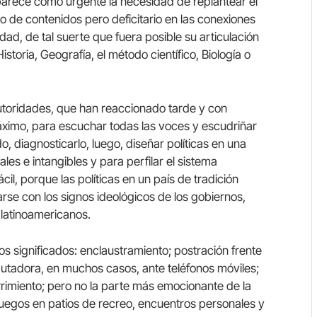
aparece como urgente la necesidad de replantear el
o de contenidos pero deficitario en las conexiones
idad, de tal suerte que fuera posible su articulación
istoria, Geografía, el método científico, Biología o
toridades, que han reaccionado tarde y con
 máximo, para escuchar todas las voces y escudriñar
, diagnosticarlo, luego, diseñar políticas en una
es e intangibles y para perfilar el sistema
cil, porque las políticas en un país de tradición
arse con los signos ideológicos de los gobiernos,
latinoamericanos.
os significados: enclaustramiento; postración frente
putadora, en muchos casos, ante teléfonos móviles;
rimiento; pero no la parte más emocionante de la
juegos en patios de recreo, encuentros personales y