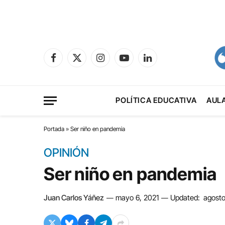
Facebook
X
Instagram
YouTube
LinkedIn
(Twitter)
POLÍTICA EDUCATIVA
AUL
Portada
»
Ser niño en pandemia
OPINIÓN
Ser niño en pandemia
Juan Carlos Yáñez
mayo 6, 2021
Updated:
agosto