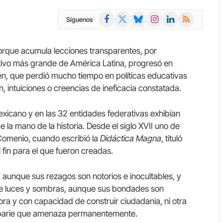
Facebook
X
Bluesky
Instagram
LinkedIn
RSS
Síguenos
(Twitter)
porque acumula lecciones transparentes, por
ativo más grande de América Latina, progresó en
ién, que perdió mucho tiempo en políticas educativas
, intuiciones o creencias de ineficacia constatada.
xicano y en las 32 entidades federativas exhibían
 la mano de la historia. Desde el siglo XVII uno de
Comenio, cuando escribió la
Didáctica Magna
, tituló
 fin para el que fueron creadas.
, aunque sus rezagos son notorios e inocultables, y
 de luces y sombras, aunque sus bondades son
ra y con capacidad de construir ciudadanía, ni otra
barbarie que amenaza permanentemente.