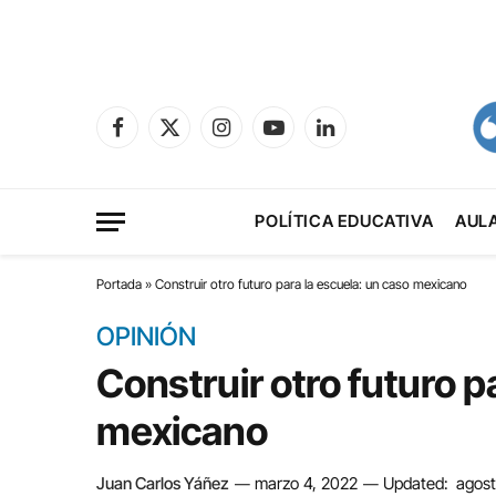
Facebook
X
Instagram
YouTube
LinkedIn
(Twitter)
POLÍTICA EDUCATIVA
AUL
Portada
»
Construir otro futuro para la escuela: un caso mexicano
OPINIÓN
Construir otro futuro p
mexicano
Juan Carlos Yáñez
marzo 4, 2022
Updated:
agost