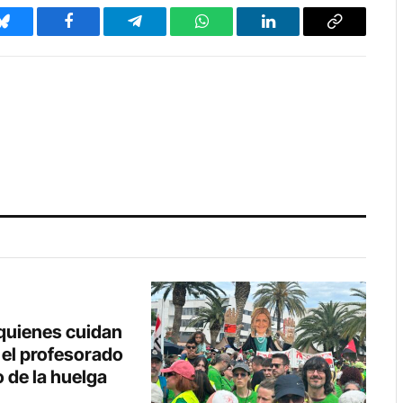
Bluesky
Facebook
Telegram
WhatsApp
LinkedIn
Copy
Link
 quienes cuidan
, el profesorado
 de la huelga