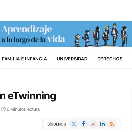
FAMILIA E INFANCIA
UNIVERSIDAD
DERECHOS
en eTwinning
6 Minutos lectura
X
Facebook
Instagram
LinkedIn
RSS
SÍGUENOS
(Twitter)