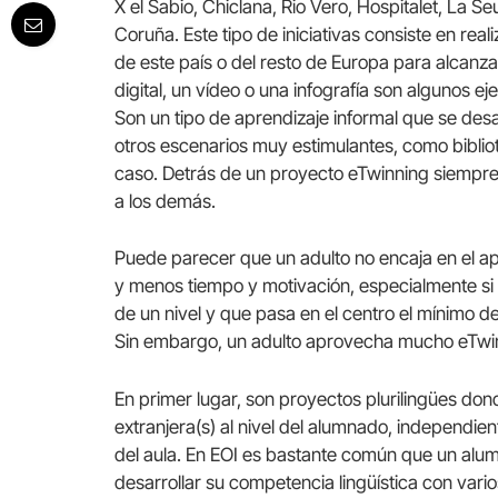
X el Sabio, Chiclana, Rio Vero, Hospitalet, La Se
Coruña. Este tipo de iniciativas consiste en real
de este país o del resto de Europa para alcanza
digital, un vídeo o una infografía son algunos e
Son un tipo de aprendizaje informal que se desar
otros escenarios muy estimulantes, como bibliot
caso. Detrás de un proyecto eTwinning siempre
a los demás.
Puede parecer que un adulto no encaja en el a
y menos tiempo y motivación, especialmente si 
de un nivel y que pasa en el centro el mínimo d
Sin embargo, un adulto aprovecha mucho eTwinn
En primer lugar, son proyectos plurilingües dond
extranjera(s) al nivel del alumnado, independi
del aula. En EOI es bastante común que un alu
desarrollar su competencia lingüística con vari