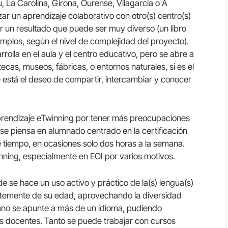
u, La Carolina, Girona, Ourense, Vilagarcía o A
izar un aprendizaje colaborativo con otro(s) centro(s)
r un resultado que puede ser muy diverso (un libro
jemplos, según el nivel de complejidad del proyecto).
rolla en el aula y el centro educativo, pero se abre a
ecas, museos, fábricas, o entornos naturales, si es el
 está el deseo de compartir, intercambiar y conocer
prendizaje eTwinning por tener más preocupaciones
se piensa en alumnado centrado en la certificación
e tiempo, en ocasiones solo dos horas a la semana.
ing, especialmente en EOI por varios motivos.
e se hace un uso activo y práctico de la(s) lengua(s)
entemente de su edad, aprovechando la diversidad
mno se apunte a más de un idioma, pudiendo
os docentes. Tanto se puede trabajar con cursos