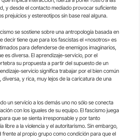
, que implica interacción, fuerza a poner rostro a las
ad, y desde el contacto mediado provocar suficiente
s prejuicios y estereotipos sin base real alguna.
cismo se sostiene sobre una antropología basada en
que decir tiene que para los fascistas el «nosotros» es
egitimados para defenderse de enemigos imaginarios,
 es diversa. El aprendizaje-servicio, por el
ertebra su propuesta a partir del supuesto de un
ndizaje-servicio significa trabajar por el bien común
iversa, y rica, muy lejos de la caricatura de una
ndo un servicio a los demás uno no sólo se conecta
lación con los iguales de su equipo. El fascismo juega
 para que se sienta irresponsable y por tanto
 libre a la violencia y el autoritarismo. Sin embargo,
d frente al propio grupo como condición para que el