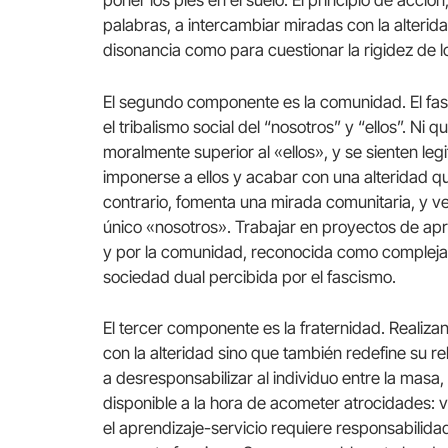
poner los pies en el suelo. El principio de acción
palabras, a intercambiar miradas con la alterid
disonancia como para cuestionar la rigidez de lo
El segundo componente es la comunidad. El fas
el tribalismo social del “nosotros” y “ellos”. Ni 
moralmente superior al «ellos», y se sienten l
imponerse a ellos y acabar con una alteridad que
contrario, fomenta una mirada comunitaria, y v
único «nosotros». Trabajar en proyectos de apre
y por la comunidad, reconocida como compleja, d
sociedad dual percibida por el fascismo.
El tercer componente es la fraternidad. Realiza
con la alteridad sino que también redefine su re
a desresponsabilizar al individuo entre la masa,
disponible a la hora de acometer atrocidades: vía
el aprendizaje-servicio requiere responsabilida