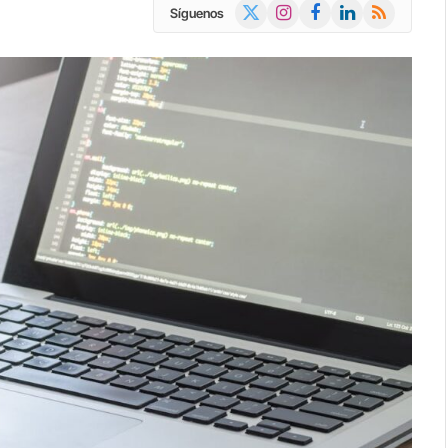
X
Instagram
Facebook
LinkedIn
RSS
Síguenos
(Twitter)