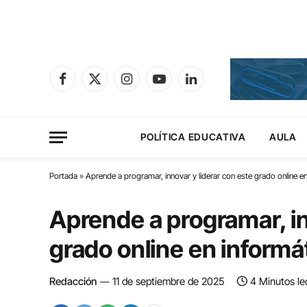
Facebook
X
Instagram
YouTube
LinkedIn
(Twitter)
POLÍTICA EDUCATIVA
AULA
Portada
»
Aprende a programar, innovar y liderar con este grado online en
Aprende a programar, in
grado online en informá
Redacción
11 de septiembre de 2025
4 Minutos le