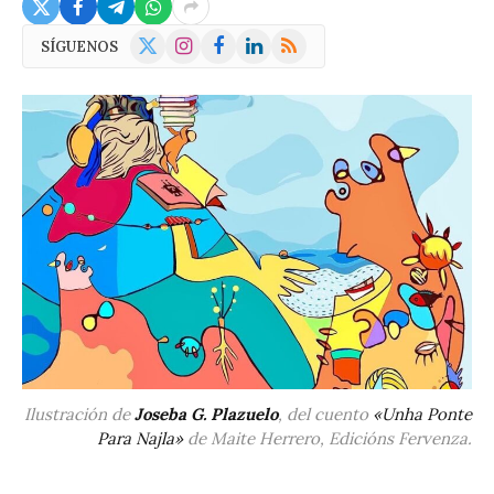
X
Instagram
Facebook
LinkedIn
RSS
SÍGUENOS
(Twitter)
Ilustración de
Joseba G. Plazuelo
, del cuento
«Unha Ponte
Para Najla»
de Maite Herrero, Edicións Fervenza.