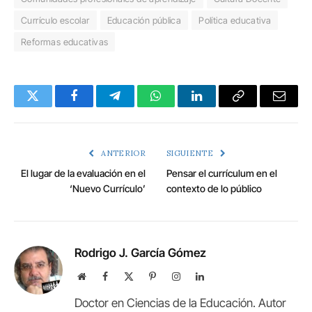
Currículo escolar
Educación pública
Política educativa
Reformas educativas
Twitter
Facebook
Telegram
WhatsApp
LinkedIn
Copy
Email
Link
ANTERIOR
SIGUIENTE
El lugar de la evaluación en el
Pensar el currículum en el
‘Nuevo Currículo’
contexto de lo público
Rodrigo J. García Gómez
Website
Facebook
X
Pinterest
Instagram
LinkedIn
(Twitter)
Doctor en Ciencias de la Educación. Autor