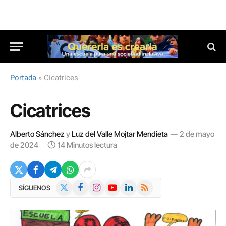
Portada
»
Cicatrices
Cicatrices
Alberto Sánchez
y
Luz del Valle Mojtar Mendieta
2 de mayo
de 2024
14 Minutos lectura
X
Facebook
Instagram
YouTube
LinkedIn
RSS
SÍGUENOS
(Twitter)