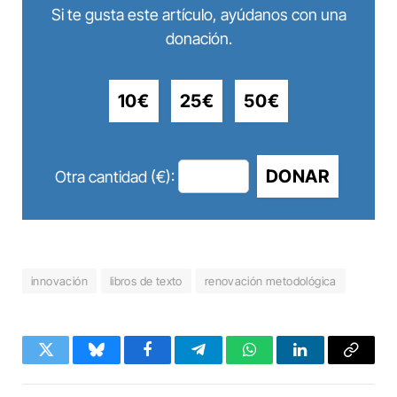
Si te gusta este artículo, ayúdanos con una
donación.
10€
25€
50€
DONAR
Otra cantidad (€):
innovación
libros de texto
renovación metodológica
Twitter
Bluesky
Facebook
Telegram
WhatsApp
LinkedIn
Copy
Link