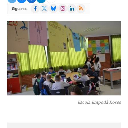
Facebook
X
Bluesky
Instagram
LinkedIn
RSS
Síguenos
(Twitter)
Escola Empodá Roses