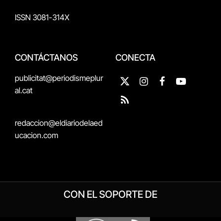
ISSN 3081-314X
CONTÁCTANOS
CONECTA
publicitat@periodismeplur
X
Instagram
Facebook
YouTube
al.cat
(Twitter)
RSS
redaccion@eldiariodelaed
ucacion.com
CON EL SOPORTE DE