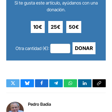
Si te gusta este artículo, ayúdanos con una
donación.
10€
25€
50€
DONAR
Otra cantidad (€):
Twitter
Bluesky
Facebook
Telegram
WhatsApp
LinkedIn
Copy
Link
Pedro Badía