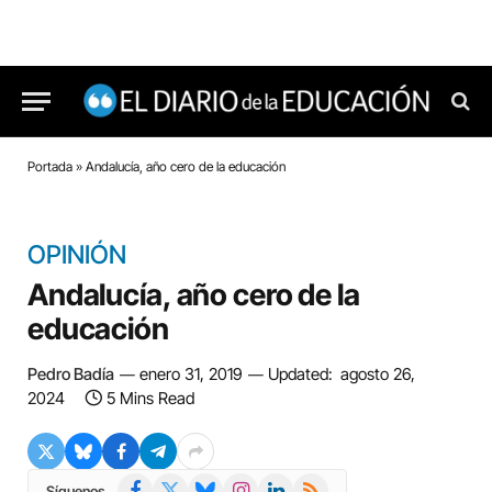
Portada
»
Andalucía, año cero de la educación
OPINIÓN
Andalucía, año cero de la
educación
Pedro Badía
enero 31, 2019
Updated:
agosto 26,
2024
5 Mins Read
Facebook
X
Bluesky
Instagram
LinkedIn
RSS
Síguenos