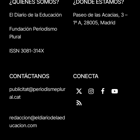
¿QUIÉNES SOMOS?
¿DÓNDE ESTAMOS?
El Diario de la Educación
Paseo de las Acacias, 3 –
1º A, 28005, Madrid
Fundación Periodismo
Plural
ISSN 3081-314X
CONTÁCTANOS
CONECTA
publicitat@periodismeplur
X
Instagram
Facebook
YouTube
al.cat
(Twitter)
RSS
redaccion@eldiariodelaed
ucacion.com