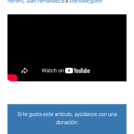
Ferrero
,
Juan Fernández
o a
EfectoMcguffin
Si te gusta este artículo, ayúdanos con una
donación.