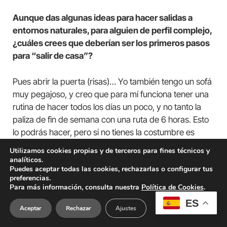
Aunque das algunas ideas para hacer salidas a
entornos naturales, para alguien de perfil complejo,
¿cuáles crees que deberían ser los primeros pasos
para “salir de casa”?
Pues abrir la puerta (risas)… Yo también tengo un sofá
muy pegajoso, y creo que para mí funciona tener una
rutina de hacer todos los días un poco, y no tanto la
paliza de fin de semana con una ruta de 6 horas. Esto
lo podrás hacer, pero si no tienes la costumbre es
difícil que te funcione. Es mejor dar pequeños pasos,
Utilizamos cookies propias y de terceros para fines técnicos y
una vuelta a la manzana, procurando, por ejemplo,
analíticos.
Puedes aceptar todas las cookies, rechazarlas o configurar tus
dejar el teléfono en casa para no aprovechar y hacer
preferencias.
llamadas. Sería decir: “Voy a lo que voy: al aire libre, a
Para más información, consulta nuestra
Política de Cookies
.
ver qué me trae”. Es más útil acometerlo poco a poco,
ES
haciendo cosas asumibles en el día a día, que otras
Aceptar
Rechazar
Ajustes
más grandilocuentes que pueden ser más vistosas en