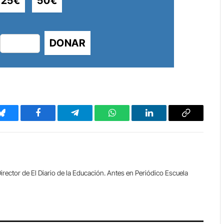
25€
50€
DONAR
Bluesky
Facebook
Telegram
WhatsApp
LinkedIn
Copy
Link
irector de El Diario de la Educación. Antes en Periódico Escuela