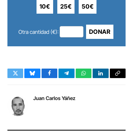
10€
25€
50€
DONAR
Otra cantidad (€):
Twitter
Bluesky
Facebook
Telegram
WhatsApp
LinkedIn
Copy
Link
Juan Carlos Yáñez