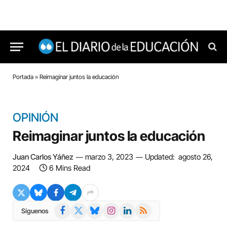
Portada
»
Reimaginar juntos la educación
OPINIÓN
Reimaginar juntos la educación
Juan Carlos Yáñez
marzo 3, 2023
Updated:
agosto 26,
2024
6 Mins Read
Facebook
X
Bluesky
Instagram
LinkedIn
RSS
Síguenos
(Twitter)