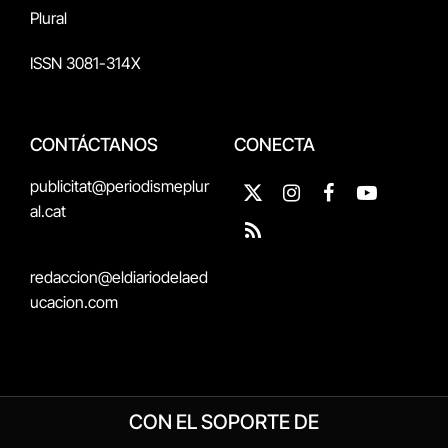
Plural
ISSN 3081-314X
CONTÁCTANOS
CONECTA
publicitat@periodismeplur
X
Instagram
Facebook
YouTube
al.cat
(Twitter)
RSS
redaccion@eldiariodelaed
ucacion.com
CON EL SOPORTE DE