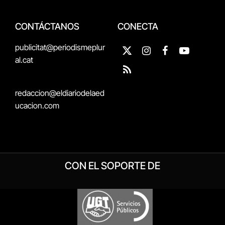
CONTÁCTANOS
CONECTA
publicitat@periodismeplur
X
Instagram
Facebook
YouTube
al.cat
(Twitter)
RSS
redaccion@eldiariodelaed
ucacion.com
CON EL SOPORTE DE