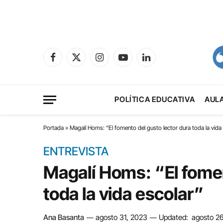
Facebook
X
Instagram
YouTube
LinkedIn
(Twitter)
POLÍTICA EDUCATIVA
AUL
Portada
»
Magalí Homs: “El fomento del gusto lector dura toda la vida
ENTREVISTA
Magalí Homs: “El fomen
toda la vida escolar”
Ana Basanta
agosto 31, 2023
Updated:
agosto 2