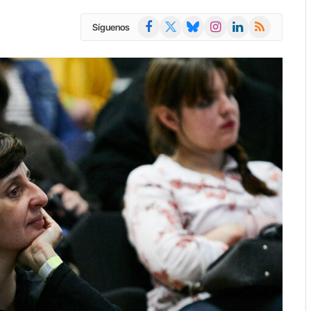
Facebook
X
Bluesky
Instagram
LinkedIn
RSS
Síguenos
(Twitter)