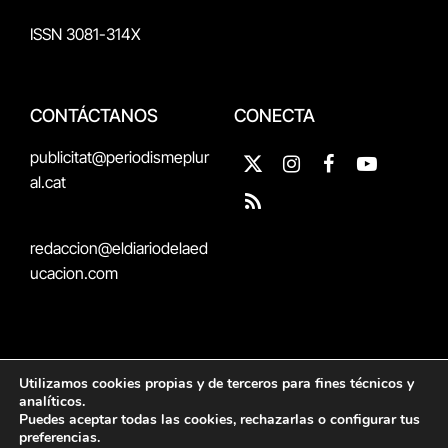
ISSN 3081-314X
CONTÁCTANOS
CONECTA
publicitat@periodismeplur
X
Instagram
Facebook
YouTube
al.cat
(Twitter)
RSS
redaccion@eldiariodelaed
ucacion.com
Utilizamos cookies propias y de terceros para fines técnicos y
CON EL SOPORTE DE
analíticos.
Puedes aceptar todas las cookies, rechazarlas o configurar tus
preferencias.