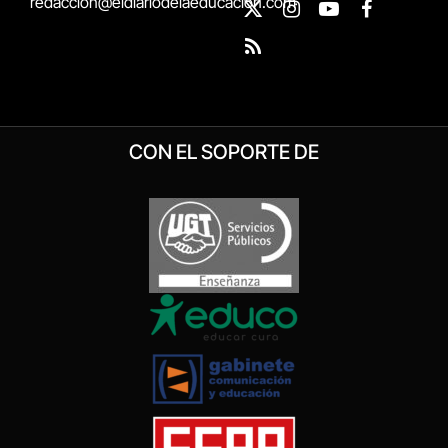
redaccion@eldiariodelaeducacion.com
X
Instagram
YouTube
Facebook
(Twitter)
RSS
CON EL SOPORTE DE