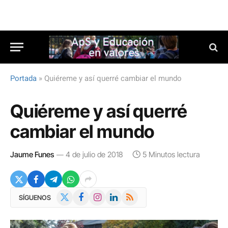
Portada
»
Quiéreme y así querré cambiar el mundo
Quiéreme y así querré
cambiar el mundo
Jaume Funes
4 de julio de 2018
5 Minutos lectura
X
Facebook
Instagram
LinkedIn
RSS
SÍGUENOS
(Twitter)