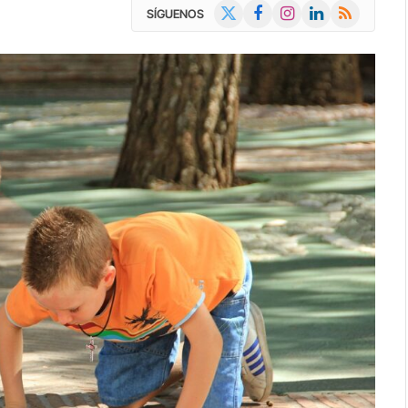
X
Facebook
Instagram
LinkedIn
RSS
SÍGUENOS
(Twitter)