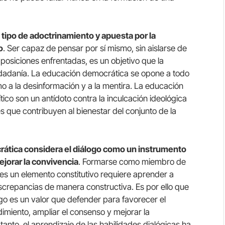
tipo de adoctrinamiento y apuesta por la
o
. Ser capaz de pensar por sí mismo, sin aislarse de
 posiciones enfrentadas, es un objetivo que la
dadanía. La educación democrática se opone a todo
o a la desinformación y a la mentira. La educación
ico son un antídoto contra la inculcación ideológica
s que contribuyen al bienestar del conjunto de la
crática considera el diálogo como un instrumento
jorar la convivencia
. Formarse como miembro de
 es un elemento constitutivo requiere aprender a
iscrepancias de manera constructiva. Es por ello que
go es un valor que defender para favorecer el
imiento, ampliar el consenso y mejorar la
anto, el aprendizaje de las habilidades dialógicas ha