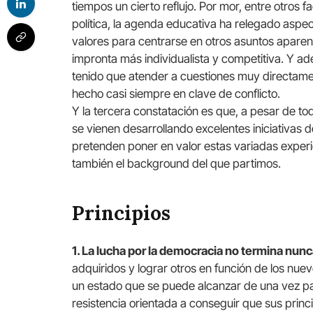
tiempos un cierto reflujo. Por mor, entre otros f
política, la agenda educativa ha relegado aspe
valores para centrarse en otros asuntos apare
impronta más individualista y competitiva. Y a
tenido que atender a cuestiones muy directamen
hecho casi siempre en clave de conflicto.
Y la tercera constatación es que, a pesar de to
se vienen desarrollando excelentes iniciativas
pretenden poner en valor estas variadas experi
también el background del que partimos.
Principios
1. La lucha por la democracia no termina nun
adquiridos y lograr otros en función de los nue
un estado que se puede alcanzar de una vez par
resistencia orientada a conseguir que sus princi