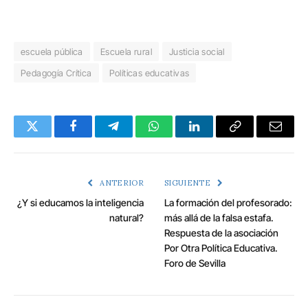
escuela pública
Escuela rural
Justicia social
Pedagogía Crítica
Políticas educativas
Twitter
Facebook
Telegram
WhatsApp
LinkedIn
Copy
Email
Link
ANTERIOR
SIGUIENTE
¿Y si educamos la inteligencia
La formación del profesorado:
natural?
más allá de la falsa estafa.
Respuesta de la asociación
Por Otra Política Educativa.
Foro de Sevilla