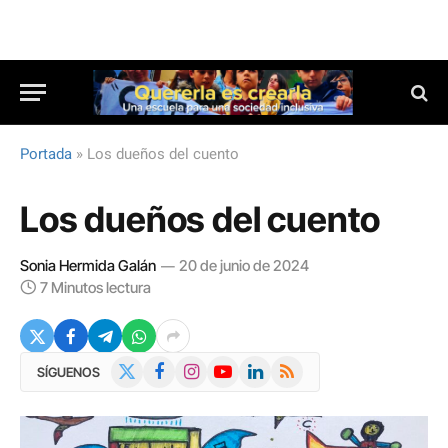
Portada
»
Los dueños del cuento
Los dueños del cuento
Sonia Hermida Galán
20 de junio de 2024
7 Minutos lectura
X
Facebook
Instagram
YouTube
LinkedIn
RSS
SÍGUENOS
(Twitter)