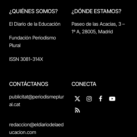
¿QUIÉNES SOMOS?
¿DÓNDE ESTAMOS?
El Diario de la Educación
Paseo de las Acacias, 3 –
1º A, 28005, Madrid
Fundación Periodismo
Plural
ISSN 3081-314X
CONTÁCTANOS
CONECTA
publicitat@periodismeplur
X
Instagram
Facebook
YouTube
al.cat
(Twitter)
RSS
redaccion@eldiariodelaed
ucacion.com