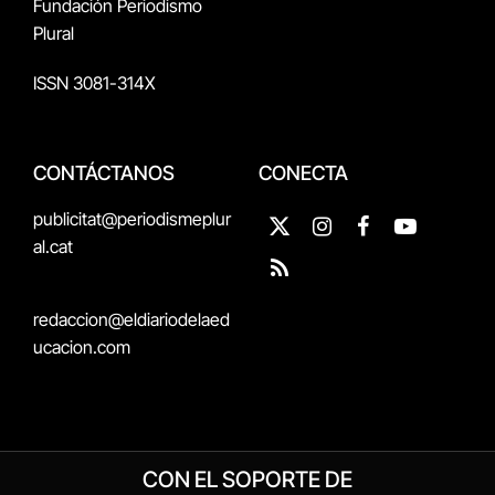
Fundación Periodismo
Plural
ISSN 3081-314X
CONTÁCTANOS
CONECTA
publicitat@periodismeplur
X
Instagram
Facebook
YouTube
al.cat
(Twitter)
RSS
redaccion@eldiariodelaed
ucacion.com
CON EL SOPORTE DE