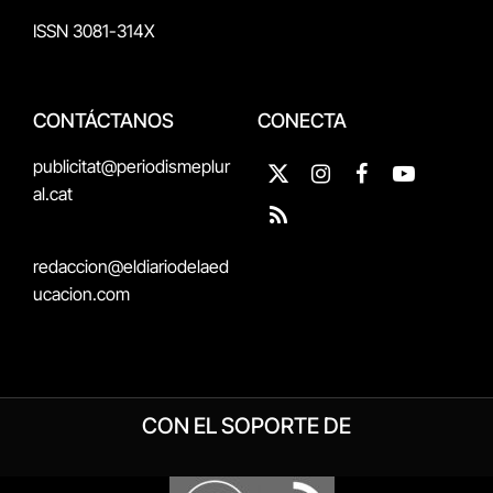
ISSN 3081-314X
CONTÁCTANOS
CONECTA
publicitat@periodismeplur
X
Instagram
Facebook
YouTube
al.cat
(Twitter)
RSS
redaccion@eldiariodelaed
ucacion.com
CON EL SOPORTE DE