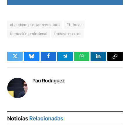
abandono escolar prematuro
El Llindar
formación profesional
fracaso escolar
Twitter
Bluesky
Facebook
Telegram
WhatsApp
LinkedIn
Copy
Link
Pau Rodriguez
Noticias
Relacionadas