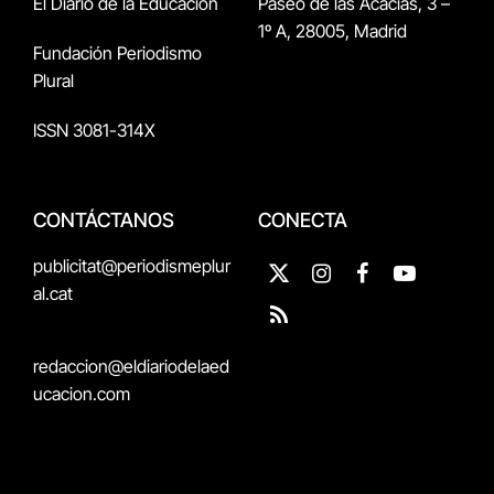
El Diario de la Educación
Paseo de las Acacias, 3 –
1º A, 28005, Madrid
Fundación Periodismo
Plural
ISSN 3081-314X
CONTÁCTANOS
CONECTA
publicitat@periodismeplur
X
Instagram
Facebook
YouTube
al.cat
(Twitter)
RSS
redaccion@eldiariodelaed
ucacion.com