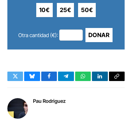
10€
25€
50€
DONAR
Otra cantidad (€):
Twitter
Bluesky
Facebook
Telegram
WhatsApp
LinkedIn
Copy
Link
Pau Rodriguez