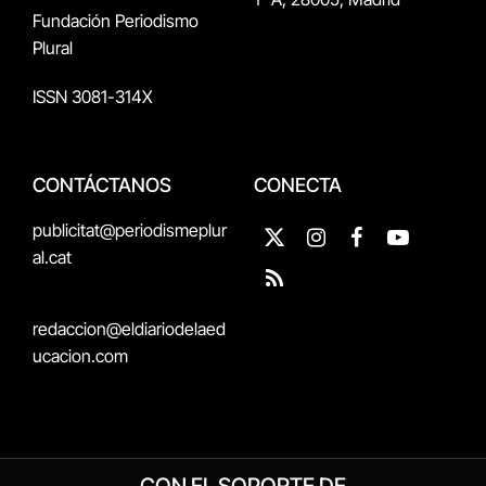
Fundación Periodismo
Plural
ISSN 3081-314X
CONTÁCTANOS
CONECTA
publicitat@periodismeplur
X
Instagram
Facebook
YouTube
al.cat
(Twitter)
RSS
redaccion@eldiariodelaed
ucacion.com
CON EL SOPORTE DE