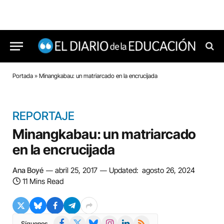
Portada
»
Minangkabau: un matriarcado en la encrucijada
REPORTAJE
Minangkabau: un matriarcado
en la encrucijada
Ana Boyé
abril 25, 2017
Updated:
agosto 26, 2024
11 Mins Read
Facebook
X
Bluesky
Instagram
LinkedIn
RSS
Síguenos