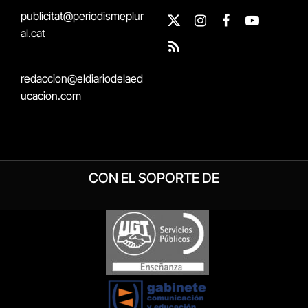
publicitat@periodismeplur
X
Instagram
Facebook
YouTube
al.cat
(Twitter)
RSS
redaccion@eldiariodelaed
ucacion.com
CON EL SOPORTE DE