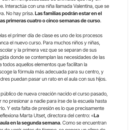
. Interactúa con una niña llamada Valentina, que se
va. No hay prisa.
Las familias podrán estar en el
las primeras cuatro o cinco semanas de curso
.
las el primer día de clase es uno de los procesos
ca el nuevo curso. Para muchos niños y niñas,
scolar y la primera vez que se separan de sus
cogida donde se contemplan las necesidades de las
a todos aquellos elementos que facilitan la
scoge la fórmula más adecuada para su centro, y
res puedan pasar un rato en el aula con sus hijos.
o público de nueva creación nacido el curso pasado,
r no presionar a nadie para irse de la escuela hasta
o. Y esta falta de presión es lo que precisamente
flexiona Marta Utset, directora del centro: «
La
l aula en la segunda semana
. Como se encuentran
ar de venir antes de tiempo, se genera un clima de