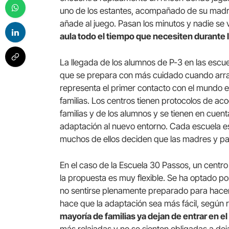
uno de los estantes, acompañado de su madre
añade al juego. Pasan los minutos y nadie se 
aula todo el tiempo que necesiten durante 
La llegada de los alumnos de P-3 en las escue
que se prepara con más cuidado cuando arran
representa el primer contacto con el mundo e
familias. Los centros tienen protocolos de a
familias y de los alumnos y se tienen en cuent
adaptación al nuevo entorno. Cada escuela e
muchos de ellos deciden que las madres y pad
En el caso de la Escuela 30 Passos, un centr
la propuesta es muy flexible. Se ha optado po
no sentirse plenamente preparado para hacerl
hace que la adaptación sea más fácil, según re
mayoría de familias ya dejan de entrar en e
más relajadas y no se sienten obligadas a dej