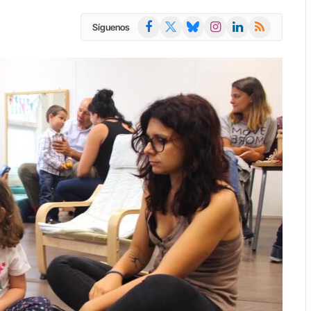
Facebook
X
Bluesky
Instagram
LinkedIn
RSS
Síguenos
(Twitter)