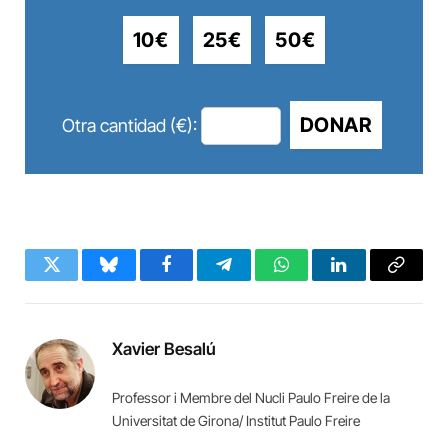
10€
25€
50€
DONAR
Otra cantidad (€):
Twitter
Bluesky
Facebook
Telegram
WhatsApp
LinkedIn
Copy
Link
Xavier Besalú
Professor i Membre del Nucli Paulo Freire de la
Universitat de Girona/ Institut Paulo Freire