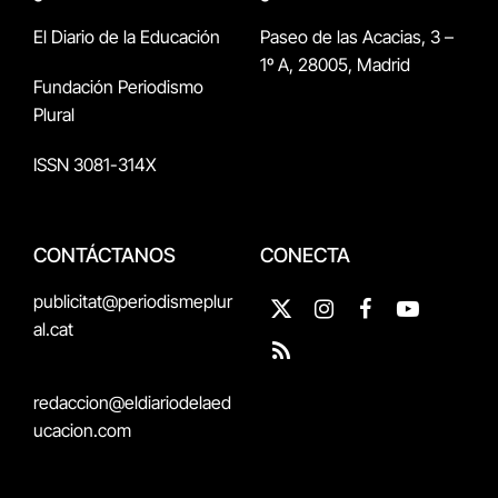
El Diario de la Educación
Paseo de las Acacias, 3 –
1º A, 28005, Madrid
Fundación Periodismo
Plural
ISSN 3081-314X
CONTÁCTANOS
CONECTA
publicitat@periodismeplur
X
Instagram
Facebook
YouTube
al.cat
(Twitter)
RSS
redaccion@eldiariodelaed
ucacion.com