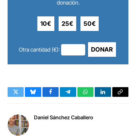
donación.
10€
25€
50€
DONAR
Otra cantidad (€):
Twitter
Bluesky
Facebook
Telegram
WhatsApp
LinkedIn
Copy
Link
Daniel Sánchez Caballero