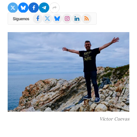
Facebook
X
Bluesky
Instagram
LinkedIn
RSS
Síguenos
(Twitter)
Víctor Cuevas